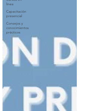
línea
Capacitación
presencial
Consejos y
conocimientos
prácticos