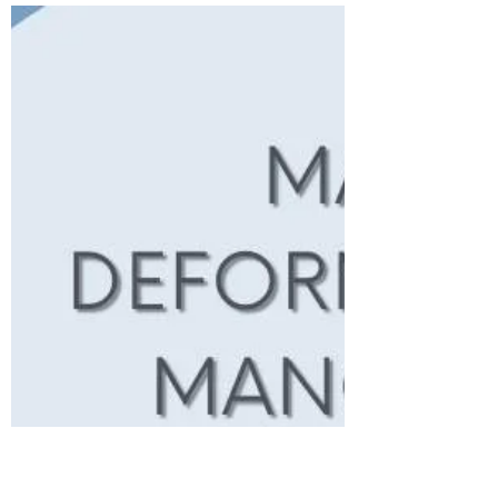
estiramiento pasivo de
extensión de dedos
Introducimos una cuña triangular especial
con puntos de anclaje para lograr un
estiramiento pasivo de extensión de los
dedos.