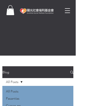
Blog
All Posts
All Posts
Pasantías
Cursos en