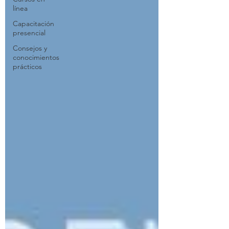
línea
Capacitación
presencial
Consejos y
conocimientos
prácticos