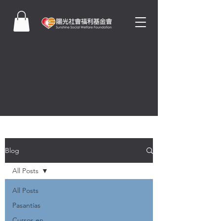
Blog
All Posts
All Posts
Pasantías
Cursos en