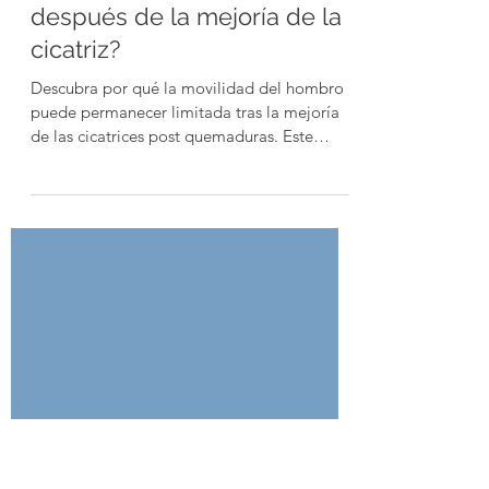
Quemadura: ¿Por qué el
Rango de Movimiento
permanece limitado incluso
después de la mejoría de la
cicatriz?
Descubra por qué la movilidad del hombro
puede permanecer limitada tras la mejoría
de las cicatrices post quemaduras. Este
artículo explora el papel de la postura en la
rehabilitación del hombro post quemadura y
cómo influye en el movimiento activo, el
dolor y la recuperación funcional.