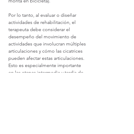
monta en bicicleta).
Por lo tanto, al evaluar o diseñar 
actividades de rehabilitación, el 
terapeuta debe considerar el 
desempeño del movimiento de 
actividades que involucran múltiples 
articulaciones y cómo las cicatrices 
pueden afectar estas articulaciones. 
Esto es especialmente importante 
en las etapas intermedia y tardía de 
la rehabilitación. Si es necesario, 
podemos combinar la rehabilitación 
con la cirugía para liberar las 
cicatrices, a modo de lograr un 
mejor desempeño funcional 
después de las quemaduras.
Y la respuesta es C.