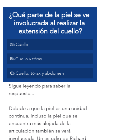
¿Qué parte de la piel se ve 
involucrada al realizar la 
extensión del cuello?
A. Cuello
0
%
B. Cuello y tórax
0
%
C. Cuello, tórax y abdomen
0
%
Sigue leyendo para saber la 
respuesta...
Debido a que la piel es una unidad 
continua, incluso la piel que se 
encuentra más alejada de la 
articulación también se verá 
involucrada. Un estudio de Richard 