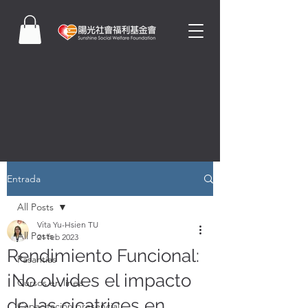
Entrada
All Posts
Vita Yu-Hsien TU
All Posts
21 feb 2023
Rendimiento Funcional:
Pasantías
¡No olvides el impacto
Cursos en línea
de las cicatrices en
Capacitación presencial