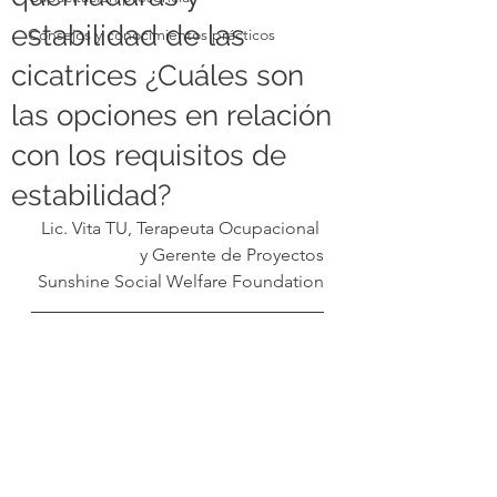
estabilidad de las
Consejos y conocimientos prácticos
cicatrices ¿Cuáles son
las opciones en relación
con los requisitos de
estabilidad?
Lic. Vita TU, Terapeuta Ocupacional 
y Gerente de Proyectos
Sunshine Social Welfare Foundation