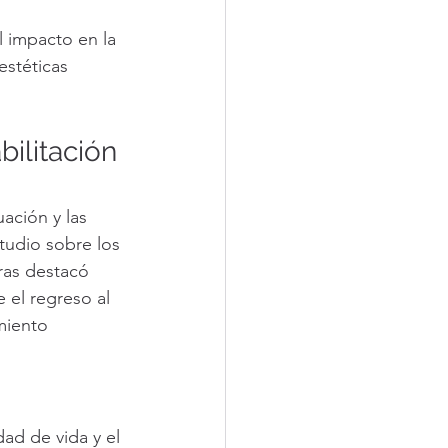
l impacto en la 
estéticas 
ilitación 
ación y las 
tudio sobre los 
ras destacó 
 el regreso al 
miento 
ad de vida y el 