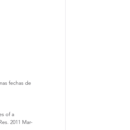
mas fechas de 
s of a 
 Res. 2011 Mar-