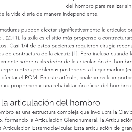
del hombro para realizar si
e la vida diaria de manera independiente.
maduras pueden afectar significativamente la articulaci
(2011), la axila es el sitio más propenso a contracturars
s. Casi 1/4 de estos pacientes requieren cirugía recons
 de contractura de la cicatriz [
1
]. Pero incluso cuando 
tamente sobre o alrededor de la articulación del hombro, 
 cuerpo u otros problemas posteriores a la quemadura (
afectar el ROM. En este artículo, analizamos la importan
para proporcionar una rehabilitación eficaz del hombr
la articulación del hombro
ombro es una estructura compleja que involucra la Clavícu
, formando la Articulación Glenohumeral, la Articulació
a Articulación Esternoclavicular. Esta articulación de gra