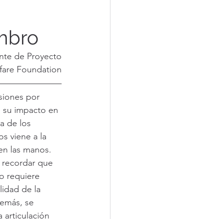
ombro
nte de Proyecto
fare Foundation
iones por 
 su impacto en 
da de los 
s viene a la 
n las manos. 
 recordar que 
o requiere 
lidad de la 
emás, se 
articulación 