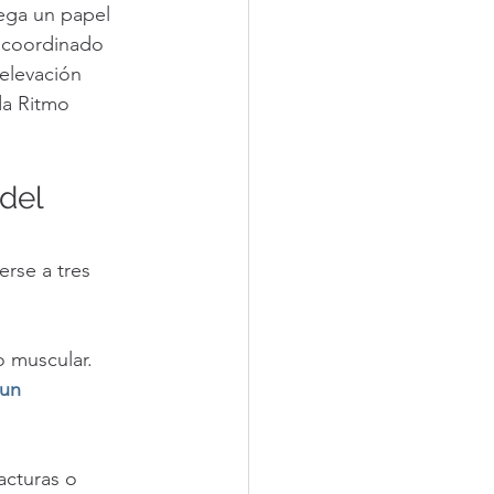
ega un papel 
o coordinado 
elevación 
da Ritmo 
del 
se a tres 
o muscular.
un 
acturas o 