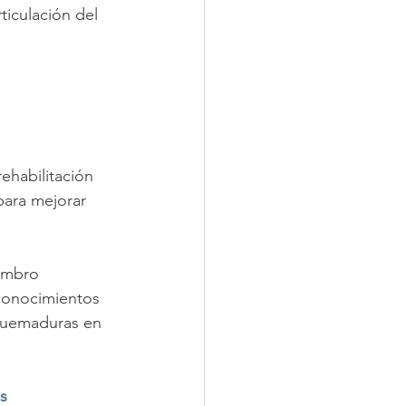
ticulación del 
 
ehabilitación 
ara mejorar 
ombro 
conocimientos 
 quemaduras en 
s