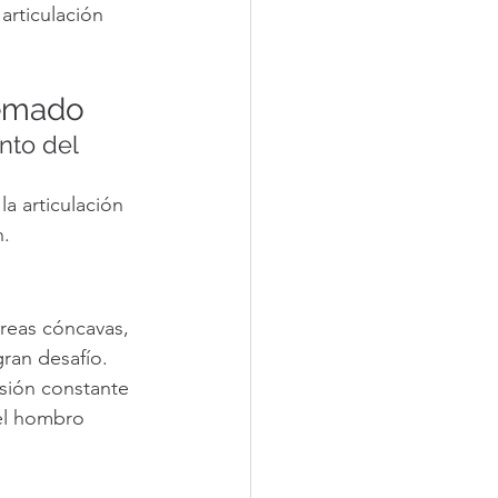
rticulación 
uemado
nto del 
la articulación 
n.
áreas cóncavas, 
ran desafío. 
sión constante 
el hombro 