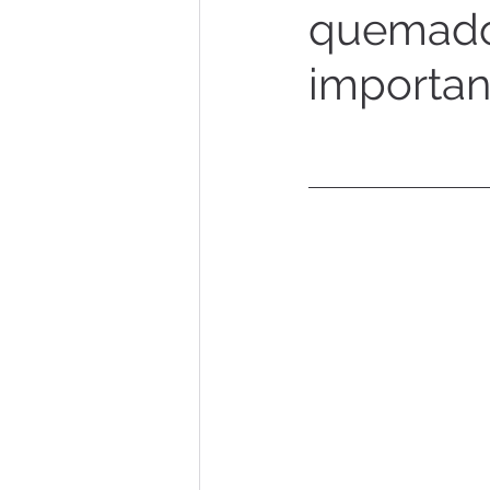
quemado
importan