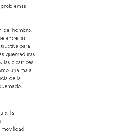
n problemas 
ón del hombro. 
e entre las 
tructiva para 
las quemaduras 
las cicatrices 
como una mala 
cia de la 
o quemado.
la, la 
n 
n movilidad 