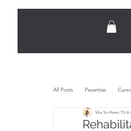
Inicio
Nosotros
Capacitación pr
All Posts
Pasantías
Curso
Vita Yu-Hsien TU
6 
Consejos y conocimientos p
Rehabili