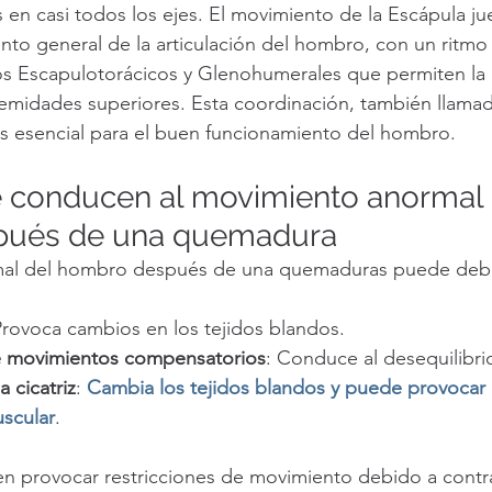
en casi todos los ejes. El movimiento de la Escápula ju
ento general de la articulación del hombro, con un ritm
os Escapulotorácicos y Glenohumerales que permiten la 
remidades superiores. Esta coordinación, también llama
s esencial para el buen funcionamiento del hombro.
 conducen al movimiento anormal 
pués de una quemadura
mal del hombro después de una quemaduras puede deber
Provoca cambios en los tejidos blandos.
e movimientos compensatorios
: Conduce al desequilibri
a cicatriz
: 
Cambia los tejidos blandos y puede provocar 
uscular
.
en provocar restricciones de movimiento debido a contr