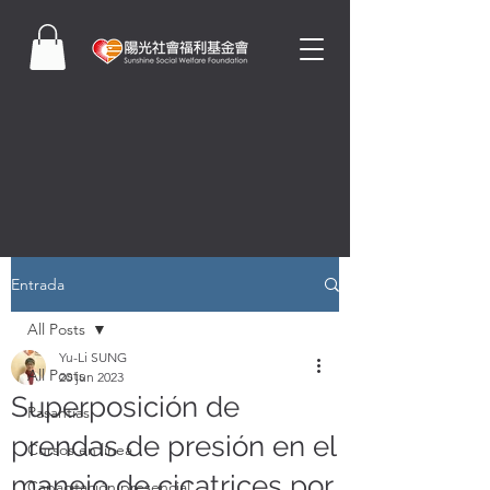
Entrada
All Posts
Yu-Li SUNG
All Posts
20 jun 2023
Superposición de
Pasantías
prendas de presión en el
Cursos en línea
manejo de cicatrices por
Capacitación presencial