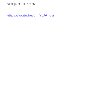
según la zona.
https://youtu.be/bFPYLJAPdss
rehabilitación de quemaduras
manejo de cicatrices
presoterapia
prendas de presión
Consejos y conocimientos prácticos