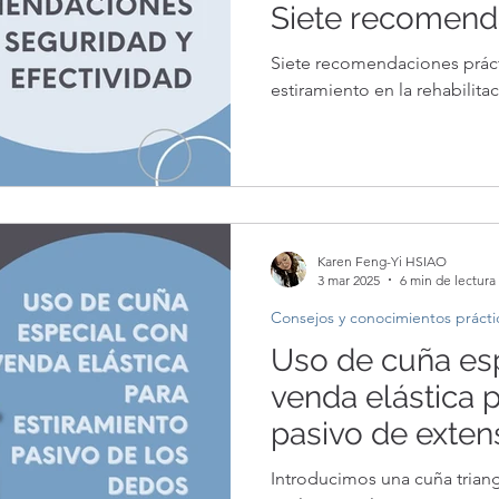
Siete recomend
garantizar su s
Siete recomendaciones prácti
efectividad
estiramiento en la rehabilit
Karen Feng-Yi HSIAO
3 mar 2025
6 min de lectura
Consejos y conocimientos prácti
Uso de cuña es
venda elástica 
pasivo de exten
Introducimos una cuña trian