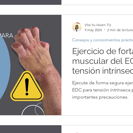
Vita Yu-Hsien TU
9 may 2024
2 min de lectura
Consejos y conocimientos prácti
Ejercicio de for
muscular del EC
tensión intrínse
quemadura: pre
Ejecute de forma segura ejer
importantes par
EDC para tensión intrínseca
importantes precauciones.
segura