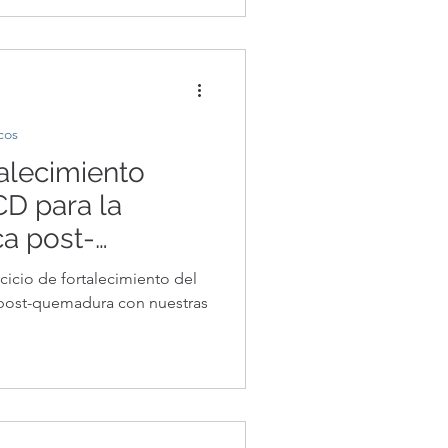
cos
talecimiento
D para la
ca post-
cauciones
cicio de fortalecimiento del
a una ejecución
 post-quemadura con nuestras