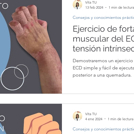
Vita TU
13 feb 2024
1 min de lectur
Consejos y conocimientos prácti
Ejercicio de for
muscular del EC
tensión intrínse
quemadura: ¿Lo
Demostraremos un ejercicio 
correctamente?
ECD simple y fácil de ejecuta
posterior a una quemadura.
Vita TU
4 ene 2024
1 min de lectura
Consejos y conocimientos prácti