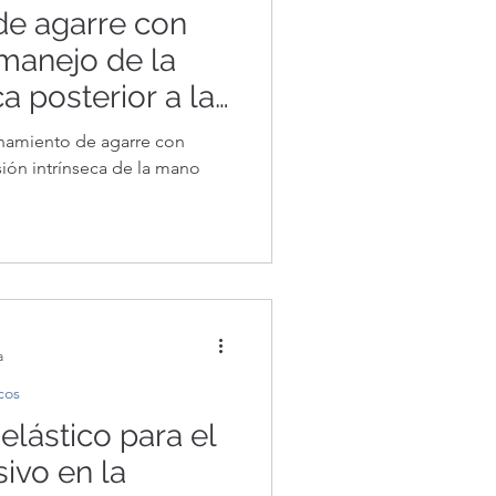
de agarre con
manejo de la
ca posterior a la
namiento de agarre con
sión intrínseca de la mano
a
cos
elástico para el
ivo en la