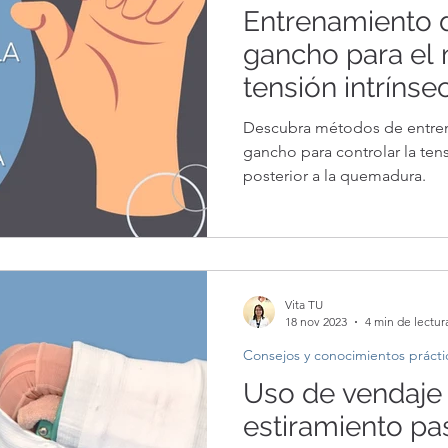
Entrenamiento 
gancho para el 
tensión intrínse
quemadura
Descubra métodos de entre
gancho para controlar la ten
posterior a la quemadura.
Vita TU
18 nov 2023
4 min de lectur
Consejos y conocimientos prácti
Uso de vendaje 
estiramiento pas