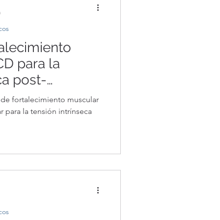
a
cos
talecimiento
D para la
ca post-
 estás haciendo
de fortalecimiento muscular
r para la tensión intrínseca
cos