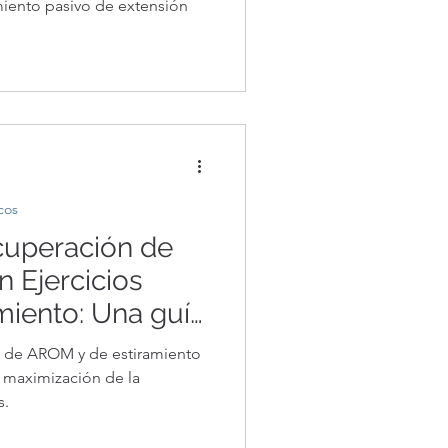
amiento pasivo de extensión
cos
cuperación de
 Ejercicios
miento: Una guía
rapéuticos para
s de AROM y de estiramiento
a maximización de la
s.