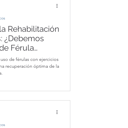
cos
la Rehabilitación
: ¿Debemos
 de Férula
cicio?Equilibrar
uso de férulas con ejercicios
 Rehabilitación
na recuperación óptima de la
a.
mada con el
ivo
cos