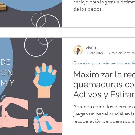
anclaje para lograr un estir
de los dedos.
Vita TU
10 dic 2024
7 min de lectura
Consejos y conocimientos prácti
Maximizar la re
quemaduras con
Activos y Estira
de ejercicios te
Aprenda cómo los ejercicio
quemaduras
juegan un papel crucial en l
recuperación de quemadura