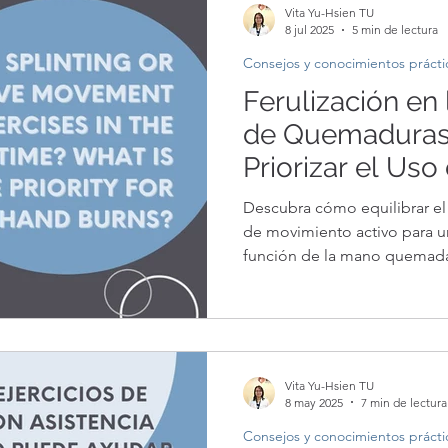
Vita Yu-Hsien TU
8 jul 2025
5 min de lectura
Consejos y conocimientos prácti
Ferulización en 
de Quemaduras
Priorizar el Uso
Diurna o el Ejer
Descubra cómo equilibrar el 
la Férulas en la
de movimiento activo para u
función de la mano quemad
de la Mano Que
Movimiento Act
Vita Yu-Hsien TU
8 may 2025
7 min de lectura
Consejos y conocimientos prácti