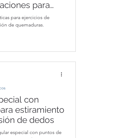
aciones para
eguridad y
cas para ejercicios de
ación de quemaduras.
cos
pecial con
para estiramiento
sión de dedos
gular especial con puntos de