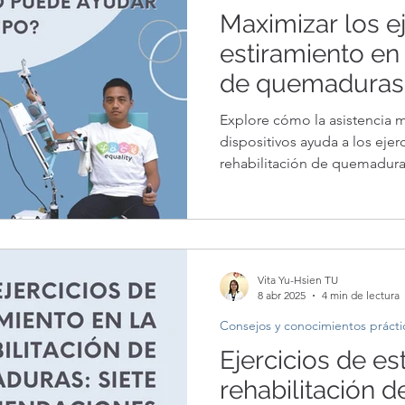
Maximizar los ej
estiramiento en 
de quemaduras 
mecánica: ¿cóm
Explore cómo la asistencia 
el equipo?
dispositivos ayuda a los ejer
rehabilitación de quemadura
Vita Yu-Hsien TU
8 abr 2025
4 min de lectura
Consejos y conocimientos prácti
Ejercicios de es
rehabilitación 