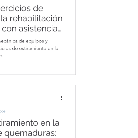
ercicios de
la rehabilitación
con asistencia
o puede ayudar
mecánica de equipos y
cicios de estiramiento en la
s.
cos
tiramiento en la
de quemaduras: