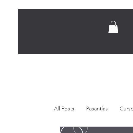
Inicio
Nosotros
Capacitación pr
All Posts
Pasantías
Curso
Consejos y conocimientos p